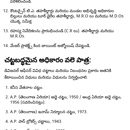
పరిశీలించండి.
కౌంటర్సైన్ టి.ఎ. తహశీల్దార్లు మరియు మండల అభివృద్ధి అధికారుల
బిల్లులు మరియు టూర్ డైరీల తహశీల్దార్లు, M.R.O లు మరియు M.D.Os
యొక్క సమీక్ష.
రహస్య నివేదికలను ప్రారంభించండి (C.R లు). తహశీల్దార్లు మరియు
M.R.Os.
మేజర్ ప్రాజెక్ట్స్ కింద జాయింట్ అజ్మోయిష్ చేపట్టండి.
చట్టబద్ధమైన అధికారం వలె పాత్ర:
డివిజనల్ ఆఫీసర్ వివిధ చట్టాలు మరియు నిబంధనల ప్రకారం అతనికి
కేటాయించిన విధులు మరియు విధులను నిర్వర్తించాలి.
కనీస వేతనాల చట్టం.
A.P. (తెలంగాణ ఏరియా) అద్దె చట్టం, 1950 / ఆంధ్ర ఏరియా అద్దె చట్టం,
1956 (సవరించినట్లు).
A.P. (తెలంగాణ) ఇనామ్ నిర్మూలన చట్టం, 1973.
A.P. పాన్ బ్రోకర్స్ చట్టాలు, 1943.