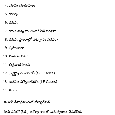
భూమి భూకంపాలు
కరువు
కరువు
కొరత ఉన్న ప్రాంతంలో నీటి సరఫరా
కరువు ప్రాంతాల్లో పశుగ్రాసం సరఫరా
ప్రమాదాలు
మత కలహాలు
తీవ్రవాద హింస
గ్యాస్ట్రో ఎంటెరిటిస్ (G.E.Cases)
జపనీస్ ఎన్సెఫాలిటీస్ (J.E.Cases)
కలరా
ఇంటర్ డిపార్ట్‌మెంటల్ కోఆర్డినేషన్
కింది పనిలో వైద్య, ఆరోగ్య శాఖతో సమన్వయం చేసుకోండి