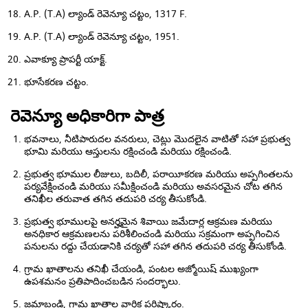
A.P. (T.A) ల్యాండ్ రెవెన్యూ చట్టం, 1317 F.
A.P. (T.A) ల్యాండ్ రెవెన్యూ చట్టం, 1951.
ఎవాక్యూ ప్రాపర్టీ యాక్ట్.
భూసేకరణ చట్టం.
రెవెన్యూ అధికారిగా పాత్ర
భవనాలు, నీటిపారుదల వనరులు, చెట్లు మొదలైన వాటితో సహా ప్రభుత్వ
భూమి మరియు ఆస్తులను రక్షించండి మరియు రక్షించండి.
ప్రభుత్వ భూముల లీజులు, బదిలీ, పరాయీకరణ మరియు అప్పగింతలను
పర్యవేక్షించండి మరియు సమీక్షించండి మరియు అవసరమైన చోట తగిన
తనిఖీల తరువాత తగిన తదుపరి చర్య తీసుకోండి.
ప్రభుత్వ భూములపై ​​అనర్హమైన శివాయి జమేదార్ల ఆక్రమణ మరియు
అనధికార ఆక్రమణలను పరిశీలించండి మరియు సక్రమంగా అప్పగించిన
పనులను రద్దు చేయడానికి చర్యతో సహా తగిన తదుపరి చర్య తీసుకోండి.
గ్రామ ఖాతాలను తనిఖీ చేయండి, పంటల అజ్మోయిష్ ముఖ్యంగా
ఉపశమనం ప్రతిపాదించబడిన సందర్భాలు.
జమాబండి, గ్రామ ఖాతాల వార్షిక పరిష్కారం.