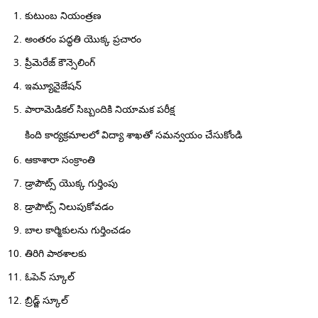
కుటుంబ నియంత్రణ
అంతరం పద్ధతి యొక్క ప్రచారం
ప్రీమెరేజ్ కౌన్సెలింగ్
ఇమ్యూనైజేషన్
పారామెడికల్ సిబ్బందికి నియామక పరీక్ష
కింది కార్యక్రమాలలో విద్యా శాఖతో సమన్వయం చేసుకోండి
ఆకాశారా సంక్రాంతి
డ్రాపౌట్స్ యొక్క గుర్తింపు
డ్రాపౌట్స్ నిలుపుకోవడం
బాల కార్మికులను గుర్తించడం
తిరిగి పాఠశాలకు
ఓపెన్ స్కూల్
బ్రిడ్జ్ స్కూల్