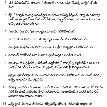
తన డివిజన్‌లోని తాలూక్ / మండల్ కార్యాలయం యొక్క వార్షిక తనిఖీ
కింద.
కిస్ట్ / కలెక్షన్ సెంటర్ల పర్యవేక్షణ మరియు సమీక్ష ఫిక్సింగ్, ల్యాండ్ రెవెన్యూ
నాన్ అగ్రికల్చరల్ అసెస్‌మెంట్ సేకరణ, ఎక్సైజ్ బకాయి రుణాలు మరియు
అన్ని ఇతర ఆదాయాలు.
మండల ప్రజ పరిషత్ కార్యాలయాలను పరిశీలించండి.
SC / ST మరియు BC యొక్క గృహ కాలనీలను పరిశీలించండి.
సాంఘిక సంక్షేమం మరియు గిరిజన సంక్షేమ హాస్టళ్లను పరిశీలించండి.
టూరింగ్ టాకీస్‌తో సహా సినిమా థియేటర్లను పరిశీలించండి.
కమ్యూనిటీ సర్టిఫికేట్ / నేటివిటీ సర్టిఫికేట్ / సాల్వెన్సీ సర్టిఫికేట్ / M.R.Os
జారీ చేసిన లీగల్ వారసుల సర్టిఫికెట్ల పరీక్షా తనిఖీ నిర్వహించండి.
ప్రకృతి వైపరీత్యాలకు సంబంధించిన పనులను పరిశీలించండి, అంటే వరద,
అగ్ని, తుఫాను మొదలైనవి.
సరసమైన ధరల దుకాణాలు, రైస్ మిల్లులు మరియు పౌర సామాగ్రి గోడౌన్లను
పరిశీలించండి మరియు పౌర సరఫరాలకు సంబంధించిన ఇతర అధికారిక
విషయాలకు హాజరు కావాలి.
సర్వే స్టోన్ డిపోలు మరియు సర్వే స్టోన్స్ యొక్క సరిహద్దు గుర్తులను