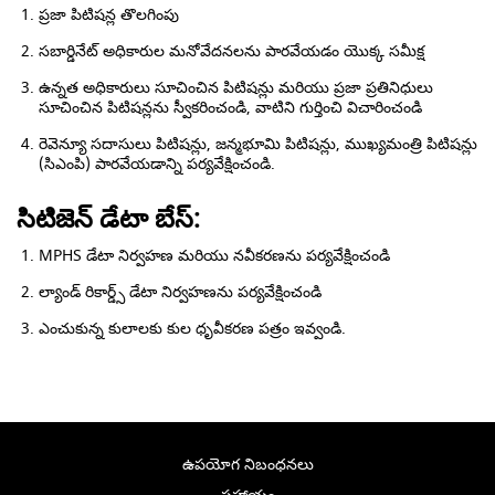
ప్రజా పిటిషన్ల తొలగింపు
సబార్డినేట్ అధికారుల మనోవేదనలను పారవేయడం యొక్క సమీక్ష
ఉన్నత అధికారులు సూచించిన పిటిషన్లు మరియు ప్రజా ప్రతినిధులు
సూచించిన పిటిషన్లను స్వీకరించండి, వాటిని గుర్తించి విచారించండి
రెవెన్యూ సదాసులు పిటిషన్లు, జన్మభూమి పిటిషన్లు, ముఖ్యమంత్రి పిటిషన్లు
(సిఎంపి) పారవేయడాన్ని పర్యవేక్షించండి.
సిటిజెన్ డేటా బేస్:
MPHS డేటా నిర్వహణ మరియు నవీకరణను పర్యవేక్షించండి
ల్యాండ్ రికార్డ్స్ డేటా నిర్వహణను పర్యవేక్షించండి
ఎంచుకున్న కులాలకు కుల ధృవీకరణ పత్రం ఇవ్వండి.
ఉపయోగ నిబంధనలు