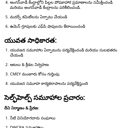
అంగన్‌వాడీ కేంద్రాల్లోని పిల్లల పోషకాహార ప్రమాణాలను సమీక్షించండి
మరియు అంగన్‌వాడీ కేంద్రాలను పరిశీలించండి.
మదర్స్ కమిటీలను ఏర్పాటు చేయండి
ఉమెన్ గ్రూపులకు ఎఫ్‌పి షాపులను కేటాయించండి
యువత సాధికారత:
యువజన సమూహాల ఏర్పాటును పర్యవేక్షించండి మరియు సులభతరం
చేయండి
ఆటలు & క్రీడల నిర్వహణ
CMEY మంజూరు కోసం గుర్తింపు
యువజన సమూహ కార్యకలాపాలను పర్యవేక్షిస్తుంది
సెల్ఫ్‌హెల్ప్ సమూహాల ప్రచారం:
దీని నిర్మాణం & ప్రేరణ:
నీటి వినియోగదారు సంఘాలు
DWCRA సమూహాలు