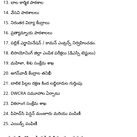
బాల కార్మిక పాఠశాల
వేసవి పాఠశాలలు
నిరంతర విద్యా కేంద్రాలు
ప్రత్యామ్నాయ పాఠశాలలు
పబ్లిక్ ఎగ్జామినేషన్ / కామన్ ఎంట్రన్స్ నిర్వహించడం.
లిసాయోనింగ్ జిల్లా ఎంపిక పరీక్షలు (డిఎస్సి టెస్టులు)
మహిళా, శిశు సంక్షేమ శాఖ
అగన్‌వాడీ కేంద్రాల తనిఖీ
బాలిక పిల్లల రక్షణ కింద లబ్ధిదారుల గుర్తింపు
DWCRA సమూహాల ఏర్పాటు
వికలాంగ సంక్షేమ శాఖ
పిహెచ్‌సి పెన్షన్ మంజూరు మరియు పంపిణీ
ఎయిడ్స్ పంపిణీ