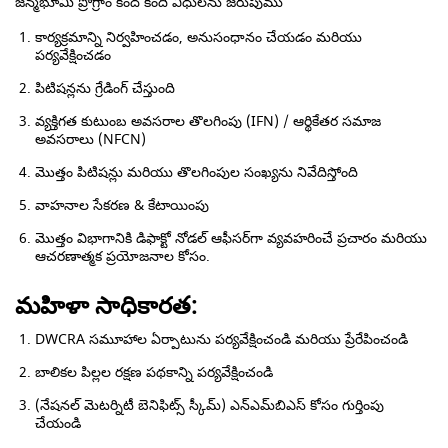
జన్మభూమి ప్రోగ్రాం కింద కింది విధులను జరుపుము
కార్యక్రమాన్ని నిర్వహించడం, అనుసంధానం చేయడం మరియు
పర్యవేక్షించడం
పిటిషన్లను గ్రేడింగ్ చేస్తుంది
వ్యక్తిగత కుటుంబ అవసరాల తొలగింపు (IFN) / ఆర్థికేతర సమాజ
అవసరాలు (NFCN)
మొత్తం పిటిషన్లు మరియు తొలగింపుల సంఖ్యను నివేదిస్తోంది
వాహనాల సేకరణ & కేటాయింపు
మొత్తం విభాగానికి డిఫాక్టో నోడల్ ఆఫీసర్‌గా వ్యవహరించే ప్రచారం మరియు
ఆచరణాత్మక ప్రయోజనాల కోసం.
మహిళా సాధికారత:
DWCRA సమూహాల ఏర్పాటును పర్యవేక్షించండి మరియు ప్రేరేపించండి
బాలికల పిల్లల రక్షణ పథకాన్ని పర్యవేక్షించండి
(నేషనల్ మెటర్నిటీ బెనిఫిట్స్ స్కీమ్) ఎన్‌ఎమ్‌బిఎస్ కోసం గుర్తింపు
చేయండి