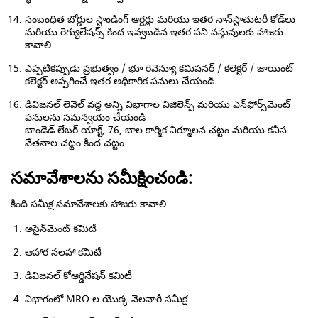
సంబంధిత బోర్డుల స్టాండింగ్ ఆర్డర్లు మరియు ఇతర నాన్‌స్టాచుటరీ కోడ్‌లు
మరియు రెగ్యులేషన్స్ కింద ఇవ్వబడిన ఇతర పని వస్తువులకు హాజరు
కావాలి.
ఎప్పటికప్పుడు ప్రభుత్వం / భూ రెవెన్యూ కమిషనర్ / కలెక్టర్ / జాయింట్
కలెక్టర్ అప్పగించే ఇతర అధికారిక పనులు చేయండి.
డివిజనల్ లెవెల్ వద్ద అన్ని విభాగాల విజిలెన్స్ మరియు ఎన్‌ఫోర్స్‌మెంట్
పనులను సమన్వయం చేయండి
బాండెడ్ లేబర్ యాక్ట్, 76, బాల కార్మిక నిర్మూలన చట్టం మరియు కనీస
వేతనాల చట్టం కింద చట్టం
సమావేశాలను సమీక్షించండి:
కింది సమీక్ష సమావేశాలకు హాజరు కావాలి
అసైన్‌మెంట్ కమిటీ
ఆహార సలహా కమిటీ
డివిజనల్ కోఆర్డినేషన్ కమిటీ
విభాగంలో MRO ల యొక్క నెలవారీ సమీక్ష