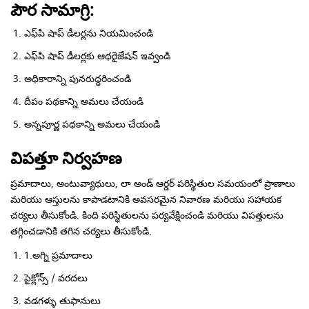
పౌర సామాగ్రి:
ఎఫ్‌పి షాప్ డీలర్లను నియమించండి
ఎఫ్‌పి షాప్ డీలర్లకు ఆథరైజేషన్ ఇవ్వండి
అధికారాన్ని పునరుద్ధరించండి
దీపం పథకాన్ని అమలు చేయండి
అన్నపూర్ణ పథకాన్ని అమలు చేయండి
విపత్తూ నిర్వహణ
ప్రమాదాలు, అంటువ్యాధులు, లా అండ్ ఆర్డర్ పరిస్థితుల సమయంలో ప్రాణాలు
మరియు ఆస్తులను కాపాడటానికి అవసరమైన నివారణ మరియు సహాయక
చర్యలు తీసుకోండి. కింది పరిస్థితులను పర్యవేక్షించండి మరియు విపత్తులను
తగ్గించడానికి తగిన చర్యలు తీసుకోండి.
1.అగ్ని ప్రమాదాలు
సైక్లోన్స్ / వరదలు
వడగళ్ళు తుఫానులు