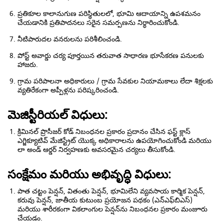
ప్రతికూల కాలానుగుణ పరిస్థితులలో, భూమి ఆదాయాన్ని ఉపశమనం
చేయడానికి ప్రతిపాదనలు సరైన సమర్పణను నిర్ధారించుకోండి.
నీటిపారుదల వనరులను పరిశీలించండి.
పోస్ట్ అవార్డు చర్య పూర్తయిన తరువాత సాధారణ భూసేకరణ పనులకు
హాజరు.
గ్రామ పరిపాలనా అధికారులు / గ్రామ సేవకుల నియామకాలు లేదా శిక్షలకు
వ్యతిరేకంగా అప్పీళ్లను పరిష్కరించండి.
మెజిస్టీరియల్ విధులు:
క్రిమినల్ ప్రొసీజర్ కోడ్ నిబంధనల ప్రకారం ప్రదానం చేసిన ఫస్ట్ క్లాస్
ఎగ్జిక్యూటివ్ మేజిస్ట్రేట్ యొక్క అధికారాలను ఉపయోగించుకోండి మరియు
లా అండ్ ఆర్డర్ నిర్వహణకు అవసరమైన చర్యలు తీసుకోండి.
సంక్షేమం మరియు అభివృద్ధి విధులు:
పాత చట్టం పెన్షన్, వితంతు పెన్షన్, భూమిలేని వ్యవసాయ కార్మిక పెన్షన్,
కరువు పెన్షన్, జాతీయ కుటుంబ ప్రయోజన పథకం (ఎన్‌ఎఫ్‌బిఎస్)
మరియు శారీరకంగా వికలాంగుల పెన్షన్‌ను నిబంధనల ప్రకారం మంజూరు
చేయడం.