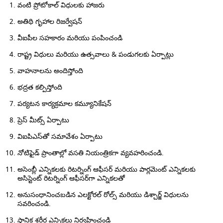
వంటి ప్రోటోకాల్ విధులకు హాజరు
అతిథి గృహాల రిజర్వేషన్
వీఐపీల సహకారం మరియు పంపించండి
రాష్ట్ర విధులు మరియు ఉత్సవాలు & పండుగలకు ఏర్పాట్లు
వాహనాలను అందిస్తోంది
భద్రత కల్పిస్తోంది
పర్యటన కార్యక్రమాల కమ్యూనికేషన్
ప్రెస్ మీట్స్ ఏర్పాటు
విఐపిఎస్‌తో సమావేశం ఏర్పాటు
నోటిఫైడ్ ప్రాంతాల్లో వసతి నియంత్రికగా వ్యవహరించండి.
అసెంబ్లీ ఎన్నికలకు రిటర్నింగ్ ఆఫీసర్ మరియు పార్లమెంట్ ఎన్నికలకు
అసిస్టెంట్ రిటర్నింగ్ ఆఫీసర్‌గా ఎన్నికలతో
అనుసంధానించబడిన ఎలక్టోరల్ రోల్స్ మరియు డిశ్చార్జ్ విధులను
సవరించండి.
స్థానిక శరీర ఎన్నికలు నిర్వహించండి