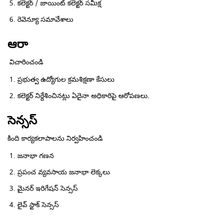
కలెక్టర్ / జాయింట్ కలెక్టర్ సమీక్ష
రెవెన్యూ సమావేశాలు
ఆరా
విచారించండి
ప్రభుత్వ ఉద్యోగుల క్రమశిక్షణా కేసులు
కలెక్టర్ నిర్దేశించినట్లు ఏదైనా అధికారిపై ఆరోపణలు.
సెన్సస్
కింది కార్యకలాపాలను నిర్వహించండి
జనాభా గణన
ప్రపంచ వ్యవసాయ జనాభా లెక్కలు
మైనర్ ఇరిగేషన్ సెన్సస్
లైవ్ స్టాక్ సెన్సస్