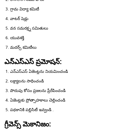
గ్రామ విద్యా కమిటీ
వాటర్ షెడ్లు
వన సమరక్ష్న సమితులు
యువశక్తి
మదర్స్ కమిటీలు
ఎన్ఎస్ఎస్ ప్రమోషన్:
ఎన్‌ఎస్‌ఎస్ ఏజెంట్లను నియమించండి
లక్ష్యాలను సాధించండి
పొదుపు కోసం ప్రజలను ప్రేరేపించండి
ఏజెంట్లకు ప్రోత్సాహకాలు చెల్లించండి
పథకానికి పబ్లిసిటీ ఇవ్వండి .
గ్రీవెన్స్ మెకానిజం: