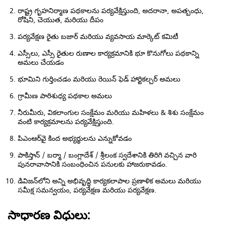
రాష్ట్ర గృహనిర్మాణ పథకాలను పర్యవేక్షిస్తుంది, అదరానా, అపత్బంధు,
రోషిని, చెయుత, మరియు దీపం
పర్యవేక్షణ రైతు బజార్ మరియు వ్యవసాయ మార్కెట్ కమిటీ
ఎస్సీలు, ఎస్సీ రైతుల రుణాల కార్యక్రమానికి భూ కొనుగోలు పథకాన్ని
అమలు చేయడం
భూమిని గుర్తించడం మరియు రెయిన్ ఫెడ్ హార్టికల్చర్ అమలు
గ్రామీణ పారిశుధ్య పథకాల అమలు
నీరుమీరు, వికలాంగుల సంక్షేమం మరియు మహిళలు & శిశు సంక్షేమం
వంటి కార్యక్రమాలను పర్యవేక్షిస్తుంది.
పిఎంఆర్‌వై కింద అభ్యర్థులను ఎన్నుకోవడం
పాకిస్తాన్ / బర్మా / బంగ్లాదేశ్ / శ్రీలంక స్వదేశానికి తిరిగి వచ్చిన వారి
పునరావాసానికి సంబంధించిన పనులకు హాజరుకావడం.
డివిజన్‌లోని అన్ని అభివృద్ధి కార్యకలాపాల ప్రణాళిక అమలు మరియు
సమీక్ష సమన్వయం, పర్యవేక్షణ మరియు పర్యవేక్షణ.
సాధారణ విధులు: