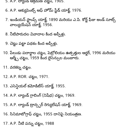
A.P. ల్యాండ్ ఆక్రమణ చట్టం, 1905.
A.P. ఆక్యుపెంట్స్ ఆఫ్ హోమ్ స్టేడ్ యాక్ట్, 1976.
ఇండియన్ స్టాంప్స్ యాక్ట్, 1890 మరియు ఎ.పి. కోర్ట్ ఫీజు అండ్ సూట్స్
వాల్యుయేషన్ యాక్ట్, 1956.
నీటిపారుదల వివాదాల కింద అప్పీళ్లు.
చెట్టు పట్టా పథకం కింద అప్పీళ్లు.
పేలుడు పదార్థాల చట్టం, పెట్రోలియం ఉత్పత్తుల ఆర్డర్, 1996 మరియు
ఆర్మ్స్ చట్టం, 1959 కింద లైసెన్సుల మంజూరు.
వరకట్న చట్టం.
A.P. ROR. చట్టం, 1971.
ఎసెన్షియల్ కమోడిటీస్ యాక్ట్, 1955.
A.P. ల్యాండ్ గ్రాబింగ్ (నిషేధ) చట్టం, 1969.
A.P. ల్యాండ్ ట్రాన్స్ఫర్ రెగ్యులేషన్ యాక్ట్, 1969.
సినిమాటోగ్రాఫ్ చట్టం, 1955 దానిపై నియంత్రణ.
A.P. నీటి పన్ను చట్టం, 1988