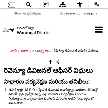
తెలంగాణ ప్రభుత్వము
Government of Telangana
వరంగల్ జిల్లా
Warangal District
రెవెన్యూ డివిజనల్ ఆఫీసర్ విధులు
హోమ్
విభాగాలు
రెవెన్యూ శాఖ
రెవెన్యూ డివిజనల్ ఆఫీసర్ విధులు
సాధారణ పర్యవేక్షణ మరియు తనిఖీలు:
తహశీల్దార్లు, M.R.O.s స్పెషల్ డిప్యూటీ తహశీల్దార్లు మరియు డివిజన్లో
పనిచేసే ప్రతి ప్రత్యేక సిబ్బందిపై సాధారణ పర్యవేక్షణ మరియు
నియంత్రణను వ్యాయామం చేయండి మరియు అతని నియంత్రణలో
ఉంచుతారు.