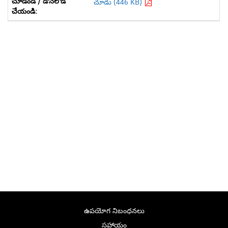
చూడు (446 KB)
ఉపయోగ నిబంధనలు
సహాయం