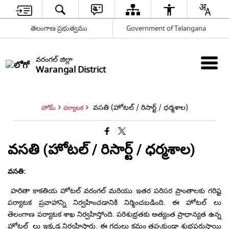
తెలంగాణ ప్రభుత్వము
Government of Telangana
వరంగల్ జిల్లా
Warangal District
వసతి (హోటల్ / రిసార్ట్ / ధర్మశాల)
హోమ్
పర్యాటక
వసతి (హోటల్ / రిసార్ట్ / ధర్మశాల)
వసతి:
హరితా కాకతియ హోటల్ వరంగల్ మరియు ఇతర పరిసర ప్రాంతాలకు గరిష్ట
పర్యాటక ప్రవాహాన్ని నిర్వహించడానికి నిర్మించబడింది. ఈ హోటల్ లు
తెలంగాణ పర్యాటక శాఖ నిర్వహిస్తోంది. పరిశుభ్రతకు అత్యంత ప్రాధాన్యత ఉన్న
హోటల్ లు ఇక్కడ నిర్వహిస్తారు. ఈ గదులు క్రమం తప్పకుండా శుభ్రపరుస్తాయి