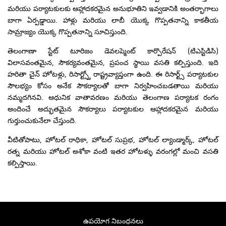
మరియు పర్యాటకులకు ఆహ్లాదకరమైన అనుభూతిని ఇవ్వడానికి అంతర్భాగాలు
బాగా ఏర్పడ్డాయి. హాళ్లు మరియు లాబీ యొక్క గొప్పతనాన్ని కాకతీయ
సామ్రాజ్యం యొక్క గొప్పతనాన్ని సూచిస్తుంది.
తెలంగాణా స్టేట్ టూరిజం డెవలప్మెంట్ కార్పొరేషన్ (టిఎస్టిడిసి)
విలాసవంతమైన, సౌకర్యవంతమైన, ప్రపంచ స్థాయి వసతి కల్పిస్తుంది. ఇది
హరితా చైన్ హోటళ్లు, రిసార్ట్స్తో రాష్ట్రవ్యాప్తంగా ఉంది. ఈ రిసార్ట్స్ పర్యాటకుల
సౌలభ్యం కోసం అనేక సౌకర్యాలతో బాగా నిర్వహించబడతాయి మరియు
నమ్మదగినవి. ఆధునిక వాతావరణం మరియు తెలంగాణ పర్యాటక రంగం
అందించే అద్భుతమైన సౌకర్యాలు పర్యాటకుల ఆహ్లాదకరమైన మరియు
గుర్తుంచుకునేలా చేస్తుంది.
వీటితోపాటు, హోటల్ రాధికా, హోటల్ సుప్రభ, హోటల్ ల్యాండ్మార్క్, హోటల్
రత్న మరియు హోటల్ అశోకా వంటి ఇతర హోటళ్ళు వరంగల్లో మంచి వసతి
కల్పిస్తాయి.
ఉపయోగ నిబంధనలు