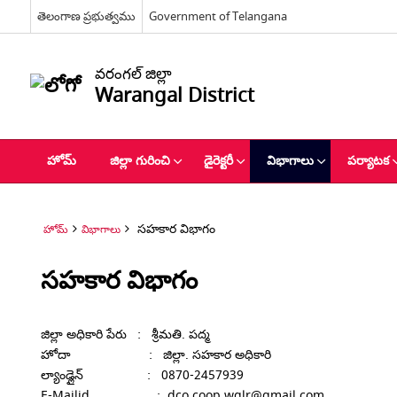
తెలంగాణ ప్రభుత్వము
Government of Telangana
వరంగల్ జిల్లా
Warangal District
హోమ్
జిల్లా గురించి
డైరెక్టరీ
విభాగాలు
పర్యాటక
సహకార విభాగం
హోమ్
విభాగాలు
సహకార విభాగం
జిల్లా అధికారి పేరు : శ్రీమతి. పద్మ
హోదా : జిల్లా. సహకార అధికారి
ల్యాండ్లైన్ : 0870-2457939
E-Mailid : dco.coop.wglr@gmail.com