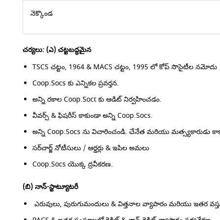
నెక్కొండ
చర్యలు: (ఎ) చట్టబద్ధమైన
TSCS చట్టం, 1964 & MACS చట్టం, 1995 లో కోప్ సొసైటీల నమోదు
Coop.Socs కు ఎన్నికల ప్రవర్తన.
అన్ని రకాల Coop.Soct కు ఆడిట్ నిర్వహించడం.
వీవర్స్ & ఫిషరీస్ కాకుండా అన్ని Coop.Socs.
అన్ని Coop.Socs ను విచారించండి. చేనేత మరియు మత్స్యకారుడు కా
సర్‌చార్జ్ నోటీసులు / ఆర్డర్లు & ఇపిల అమలు
Coop.Socs యొక్క ద్రవీకరణ.
(బి) నాన్-స్టాట్యూటరీ
ఎరువులు, పురుగుమందులు & విత్తనాల వ్యాపారం మరియు ఇతర వస్తువ