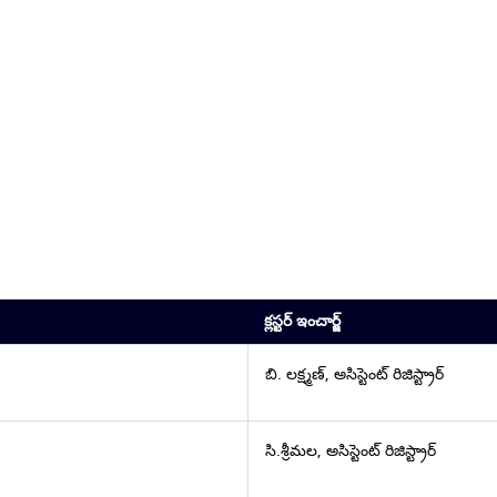
క్లస్టర్ ఇంచార్జ్
బి. లక్ష్మణ్, అసిస్టెంట్ రిజిస్ట్రార్
సి.శ్రీమల, అసిస్టెంట్ రిజిస్ట్రార్