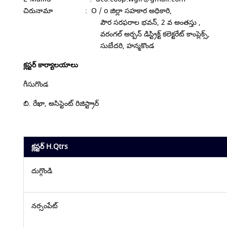
చిరునామా : O / o జిల్లా సహకార అధికారి,
పౌర సరఫరాల భవన్, 2 వ అంతస్తు ,
వరంగల్ అర్బన్ డిస్ట్రిక్ట్ కలెక్టరేట్ కాంప్లెక్స్,
సుబేదరి, హన్మకొండ
క్లస్టర్ కార్యాలయాలు
గీసుగొండ
బి. రేఖా, అసిస్టెంట్ రిజిస్ట్రార్
క్లస్టర్ H.Qtrs
దుగ్గొండి
నర్సంపేట్