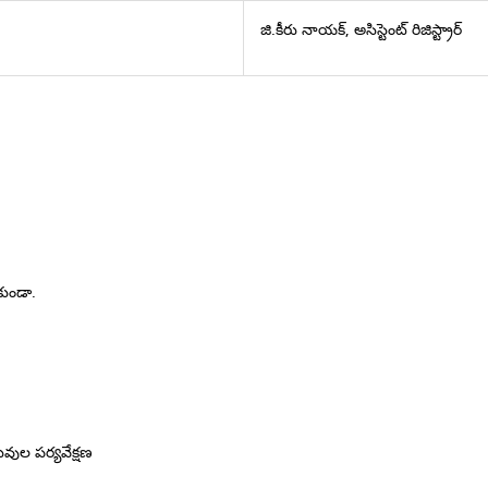
జి.కీరు నాయక్, అసిస్టెంట్ రిజిస్ట్రార్
కుండా.
ుల పర్యవేక్షణ