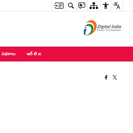
పథకాలు
ఆర్ టి ఐ