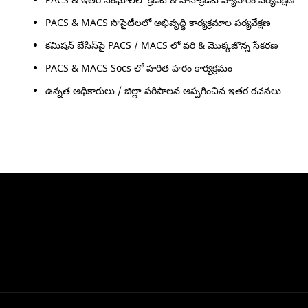
PACS & ఇతర సంఘాలలో క్రెడిట్ & నాన్-క్రెడిట్ వ్యాపారం పర్యవేక్షణ
PACS & MACS సొసైటీలలో అభివృద్ధి కార్యక్రమాల పర్యవేక్షణ
కమిషన్ బేసిస్‌పై PACS / MACS లో వరి & మొక్కజొన్న సేకరణ
PACS & MACS Socs లో హరిత హరం కార్యక్రమం
ఉన్నత అధికారులు / జిల్లా పరిపాలన అప్పగించిన ఇతర రచనలు.