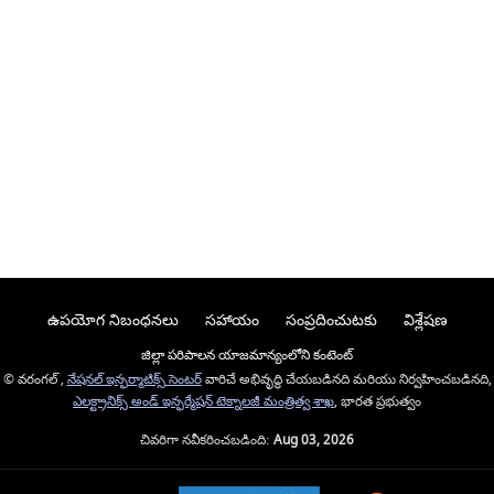
ఉపయోగ నిబంధనలు
సహాయం
సంప్రదించుటకు
విశ్లేషణ
జిల్లా పరిపాలన యాజమాన్యంలోని కంటెంట్
© వరంగల్ ,
నేషనల్ ఇన్ఫర్మాటిక్స్ సెంటర్
వారిచే అభివృద్ధి చేయబడినది మరియు నిర్వహించబడినది,
ఎలక్ట్రానిక్స్ అండ్ ఇన్ఫర్మేషన్ టెక్నాలజీ మంత్రిత్వ శాఖ
, భారత ప్రభుత్వం
చివరిగా నవీకరించబడింది:
Aug 03, 2026