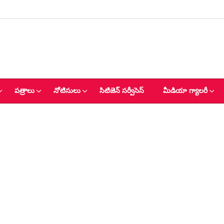
పత్రాలు
నోటిసులు
సిటిజెన్ సర్వీసెస్
మీడియా గ్యాలరీ